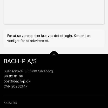
For at se vores priser kræves det et login. Kontakt os
venligst for at rekvirere et.
BACH-P A/S
Suensonsvej 5, 8600 Silkeborg
86 82 81 66
post@bach-p.dk
CVR 20932147
KATALOG