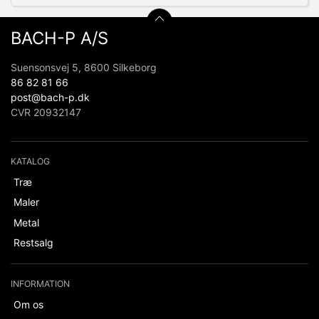
BACH-P A/S
Suensonsvej 5, 8600 Silkeborg
86 82 81 66
post@bach-p.dk
CVR 20932147
KATALOG
Træ
Maler
Metal
Restsalg
INFORMATION
Om os