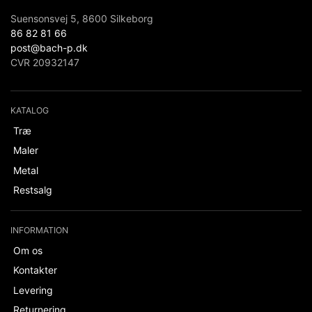
Suensonsvej 5, 8600 Silkeborg
86 82 81 66
post@bach-p.dk
CVR 20932147
KATALOG
Træ
Maler
Metal
Restsalg
INFORMATION
Om os
Kontakter
Levering
Returnering