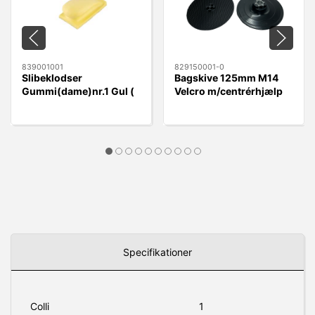
839001001
829150001-0
Slibeklodser
Bagskive 125mm M14
Gummi(dame)nr.1 Gul (
Velcro m/centrérhjælp
rund) Velcro 70x125mm
Specifikationer
Colli
1