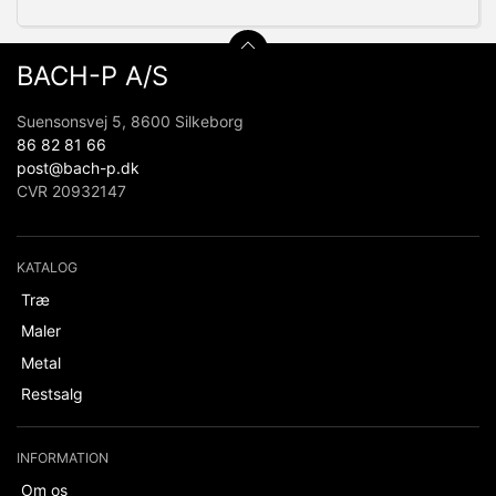
BACH-P A/S
Suensonsvej 5, 8600 Silkeborg
86 82 81 66
post@bach-p.dk
CVR 20932147
KATALOG
Træ
Maler
Metal
Restsalg
INFORMATION
Om os