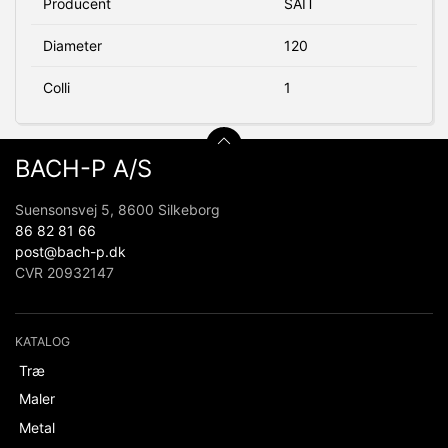
Producent
SAIT
Diameter
120
Colli
1
BACH-P A/S
Suensonsvej 5, 8600 Silkeborg
86 82 81 66
post@bach-p.dk
CVR 20932147
KATALOG
Træ
Maler
Metal