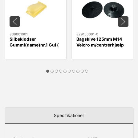
839001001
829150001-0
Slibeklodser
Bagskive 125mm M14
Gummi(dame)nr.1 Gul (
Velcro m/centrérhjælp
rund) Velcro 70x125mm
Specifikationer