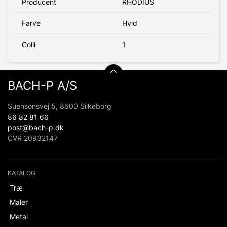
Producent
RHODIUS
Farve
Hvid
Colli
1
BACH-P A/S
Suensonsvej 5, 8600 Silkeborg
86 82 81 66
post@bach-p.dk
CVR 20932147
KATALOG
Træ
Maler
Metal