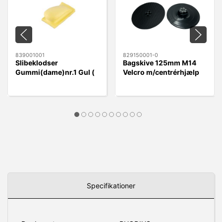
839001001
829150001-0
Slibeklodser
Bagskive 125mm M14
Gummi(dame)nr.1 Gul (
Velcro m/centrérhjælp
rund) Velcro 70x125mm
Specifikationer