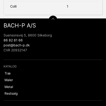
Colli
1
BACH-P A/S
Suensonsvej 5, 8600 Silkeborg
86 82 81 66
post@bach-p.dk
CVR 20932147
KATALOG
Træ
Maler
Metal
Restsalg