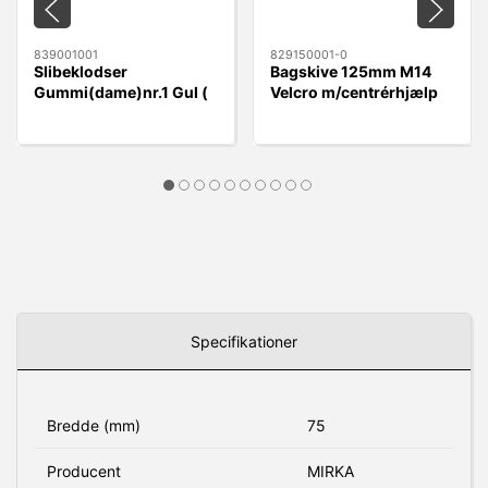
839001001
829150001-0
Slibeklodser
Bagskive 125mm M14
Gummi(dame)nr.1 Gul (
Velcro m/centrérhjælp
rund) Velcro 70x125mm
Specifikationer
Bredde (mm)
75
Producent
MIRKA