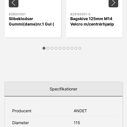
839001001
829150001-0
Slibeklodser
Bagskive 125mm M14
Gummi(dame)nr.1 Gul (
Velcro m/centrérhjælp
rund) Velcro 70x125mm
Specifikationer
Producent
ANDET
Diameter
115