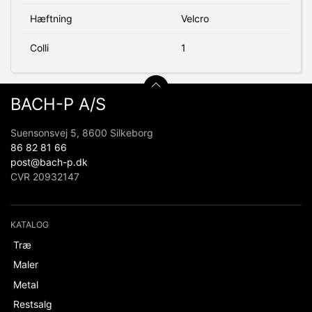
Hæftning
Velcro
Colli
1
BACH-P A/S
Suensonsvej 5, 8600 Silkeborg
86 82 81 66
post@bach-p.dk
CVR 20932147
KATALOG
Træ
Maler
Metal
Restsalg