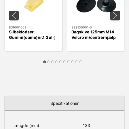
839001001
829150001-0
Slibeklodser
Bagskive 125mm M14
Gummi(dame)nr.1 Gul (
Velcro m/centrérhjælp
rund) Velcro 70x125mm
Specifikationer
Længde (mm)
133