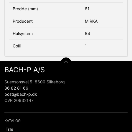
Bredde (mm)
81
Producent
MIRKA
Hulsystem
54
Colli
1
BACH-P A/S
Suensonsvej 5, 8600 Silkeborg
86 82 81 66
post@bach-p.dk
CVR 20932147
KATALOG
Træ