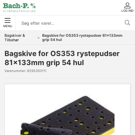
LOG IND
MENU
Bagskiver &
Bagskive for OS353 rystepudser 81x133mm
grip 54 hul
Tilbehør
Bagskive for OS353 rystepudser
81x133mm grip 54 hul
Varenummer:
8295350111