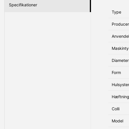
Specifikationer
Type
Produce
Anvende
Maskint
Diameter
Form
Hulsyst
Hæftnin
Colli
Model