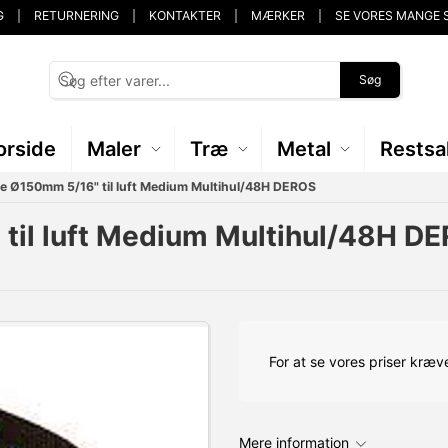
G
RETURNERING
KONTAKTER
MÆRKER
SE VORES MANGE 
Søg
orside
Maler
Træ
Metal
Restsa
e Ø150mm 5/16" til luft Medium Multihul/48H DEROS
til luft Medium Multihul/48H D
For at se vores priser kræve
Mere information