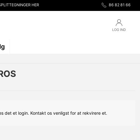
SPLITTEGNINGER HER
86 82 81 66
LOG IND
lg
EROS
s det et login. Kontakt os venligst for at rekvirere et.