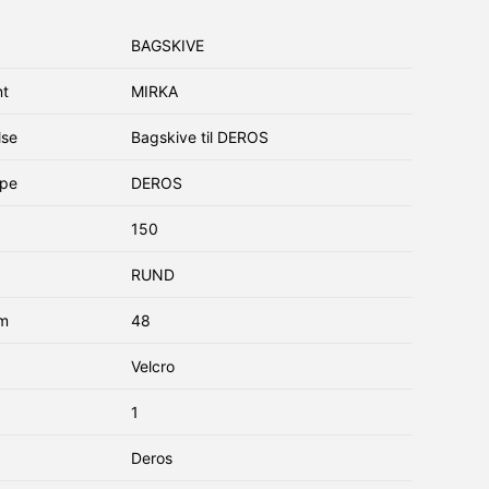
BAGSKIVE
nt
MIRKA
lse
Bagskive til DEROS
ype
DEROS
150
RUND
em
48
g
Velcro
1
Deros