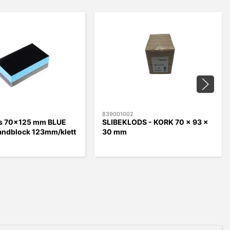
839001002
ds 70x125 mm BLUE
SLIBEKLODS - KORK 70 x 93 x
ndblock 123mm/klett
30 mm