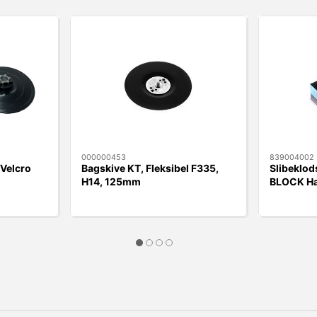
000000453
839004002
Velcro
Bagskive KT, Fleksibel F335,
Slibeklo
H14, 125mm
BLOCK Ha
nr.5