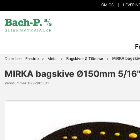
OM OS
LEVERIN
F
MIRKA bagskiv
Du er her:
Forside
Metal
Bagskiver & Tilbehør
MIRKA bagskive Ø150mm 5/16" 
Varenummer:
8292605011