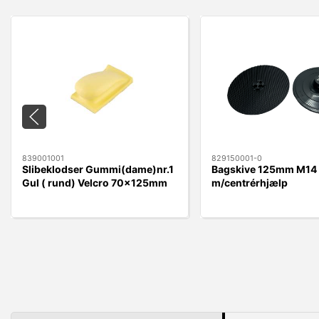
839001001
829150001-0
Slibeklodser Gummi(dame)nr.1
Bagskive 125mm M14 
Gul ( rund) Velcro 70x125mm
m/centrérhjælp