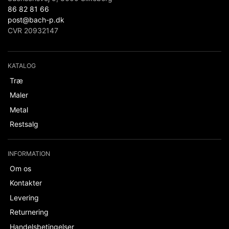
86 82 81 66
post@bach-p.dk
CVR 20932147
KATALOG
Træ
Maler
Metal
Restsalg
INFORMATION
Om os
Kontakter
Levering
Returnering
Handelsbetingelser