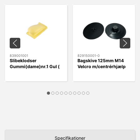
839001001
829150001-0
Slibeklodser
Bagskive 125mm M14
Gummi(dame)nr.1 Gul (
Velcro m/centrérhjælp
rund) Velcro 70x125mm
Specifikationer