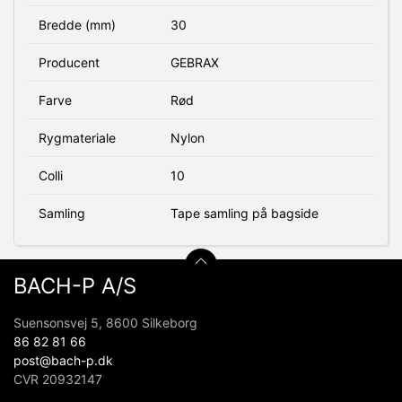
Bredde (mm)
30
Producent
GEBRAX
Farve
Rød
Rygmateriale
Nylon
Colli
10
Samling
Tape samling på bagside
BACH-P A/S
Suensonsvej 5, 8600 Silkeborg
86 82 81 66
post@bach-p.dk
CVR 20932147