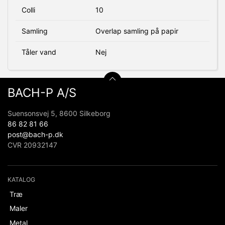
Colli
10
Samling
Overlap samling på papir
Tåler vand
Nej
BACH-P A/S
Suensonsvej 5, 8600 Silkeborg
86 82 81 66
post@bach-p.dk
CVR 20932147
KATALOG
Træ
Maler
Metal