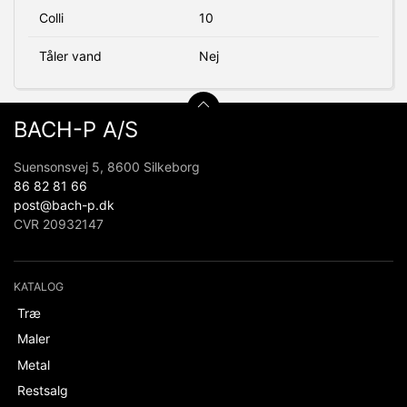
Colli
10
Tåler vand
Nej
BACH-P A/S
Suensonsvej 5, 8600 Silkeborg
86 82 81 66
post@bach-p.dk
CVR 20932147
KATALOG
Træ
Maler
Metal
Restsalg