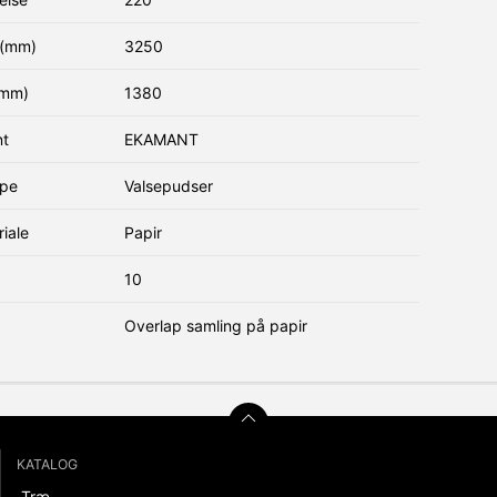
(mm)
3250
(mm)
1380
nt
EKAMANT
ype
Valsepudser
iale
Papir
10
Overlap samling på papir
KATALOG
Træ