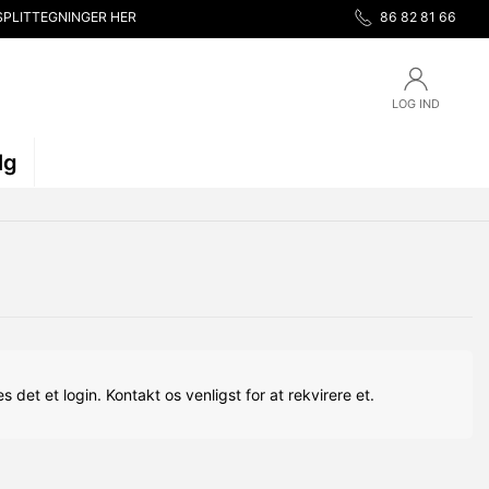
SPLITTEGNINGER HER
86 82 81 66
LOG IND
lg
s det et login. Kontakt os venligst for at rekvirere et.