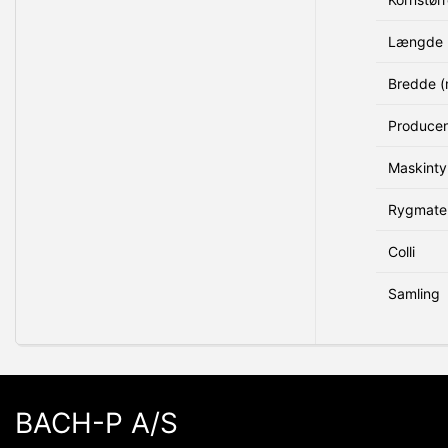
Længde 
Bredde 
Produce
Maskint
Rygmater
Colli
Samling
BACH-P A/S