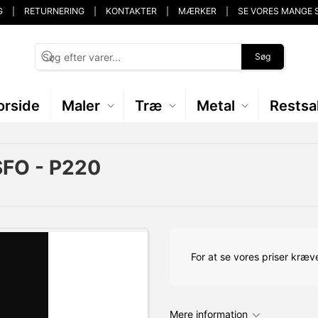
G
RETURNERING
KONTAKTER
MÆRKER
SE VORES MANGE 
Søg
orside
Maler
Træ
Metal
Restsa
FO - P220
For at se vores priser kræve
Mere information