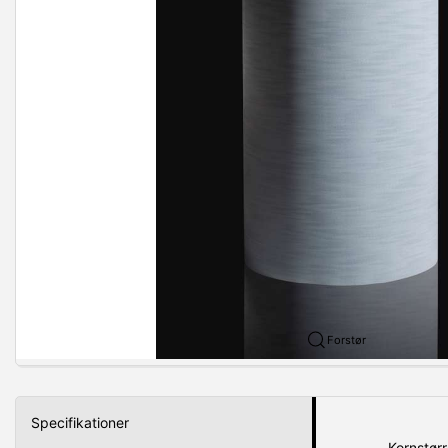
Forstør
Specifikationer
Kornstørr