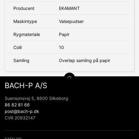
Producent
EKAMANT
Maskintype
Valsepudser
Rygmateriale
Papir
Colli
10
Samling
Overlap samling på papir
BACH-P A/S
Suensonsvej 5, 8600 Silkeborg
86 82 81 66
post@bach-p.dk
CVR 20932147