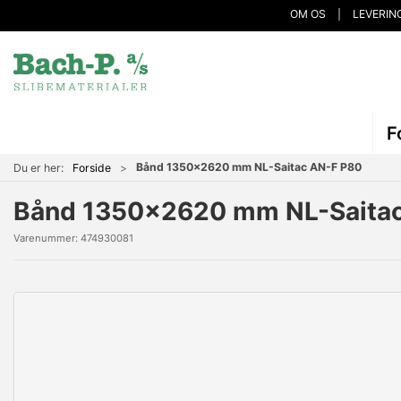
OM OS
LEVERIN
F
Bånd 1350x2620 mm NL-Saitac AN-F P80
Du er her:
Forside
Bånd 1350x2620 mm NL-Saita
Varenummer:
474930081