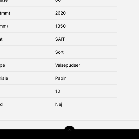
(mm)
2620
(mm)
1350
nt
SAIT
Sort
ype
Valsepudser
iale
Papir
10
nd
Nej