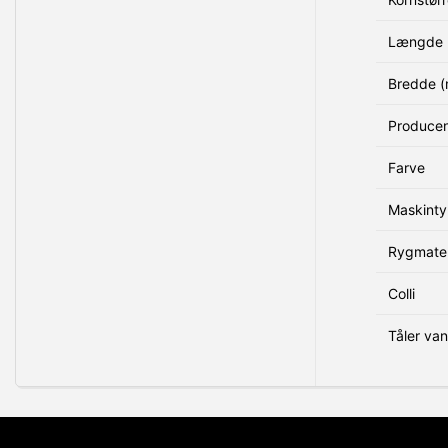
Længde 
Bredde 
Produce
Farve
Maskint
Rygmater
Colli
Tåler va