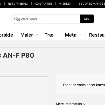
G
RETURNERING
KONTAKTER
MÆRKER
SE VORES MANGE 
Søg
orside
Maler
Træ
Metal
Restsa
c AN-F P80
For at se vores priser kræve
Mere information