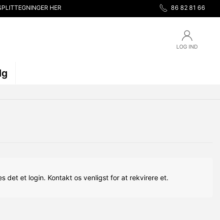
SPLITTEGNINGER HER
86 82 81 66
LOG IND
lg
s det et login. Kontakt os venligst for at rekvirere et.