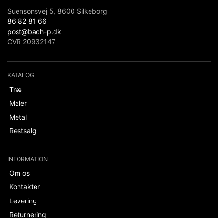
Suensonsvej 5, 8600 Silkeborg
86 82 81 66
post@bach-p.dk
CVR 20932147
KATALOG
Træ
Maler
Metal
Restsalg
INFORMATION
Om os
Kontakter
Levering
Returnering