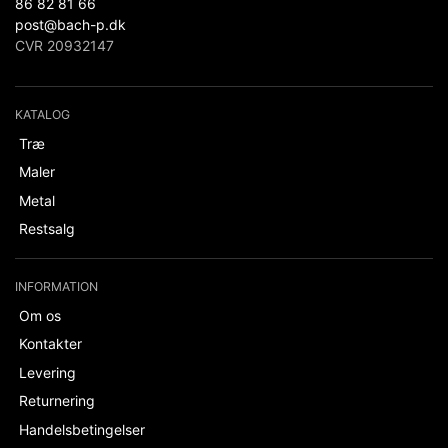
86 82 81 66
post@bach-p.dk
CVR 20932147
KATALOG
Træ
Maler
Metal
Restsalg
INFORMATION
Om os
Kontakter
Levering
Returnering
Handelsbetingelser