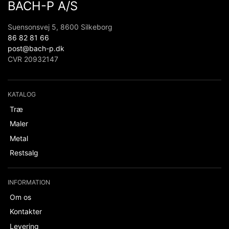
BACH-P A/S
Suensonsvej 5, 8600 Silkeborg
86 82 81 66
post@bach-p.dk
CVR 20932147
KATALOG
Træ
Maler
Metal
Restsalg
INFORMATION
Om os
Kontakter
Levering