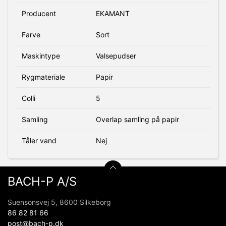
Producent
EKAMANT
Farve
Sort
Maskintype
Valsepudser
Rygmateriale
Papir
Colli
5
Samling
Overlap samling på papir
Tåler vand
Nej
BACH-P A/S
Suensonsvej 5, 8600 Silkeborg
86 82 81 66
post@bach-p.dk