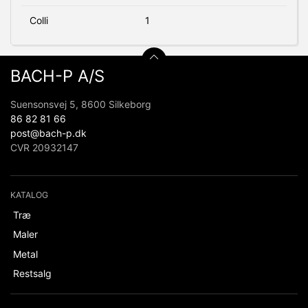
Colli
1
BACH-P A/S
Suensonsvej 5, 8600 Silkeborg
86 82 81 66
post@bach-p.dk
CVR 20932147
KATALOG
Træ
Maler
Metal
Restsalg