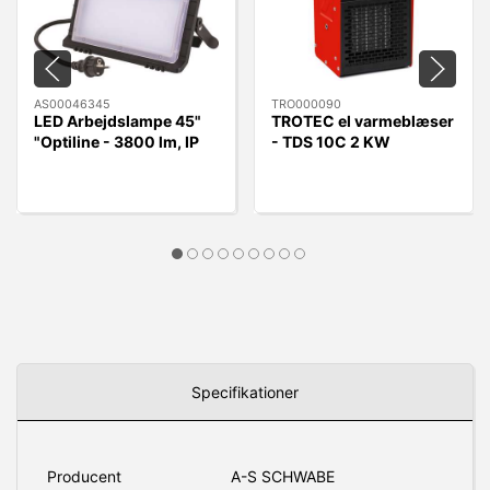
AS00046345
TRO000090
LED Arbejdslampe 45"
TROTEC el varmeblæser
"Optiline - 3800 lm, IP
- TDS 10C 2 KW
54
Specifikationer
Producent
A-S SCHWABE