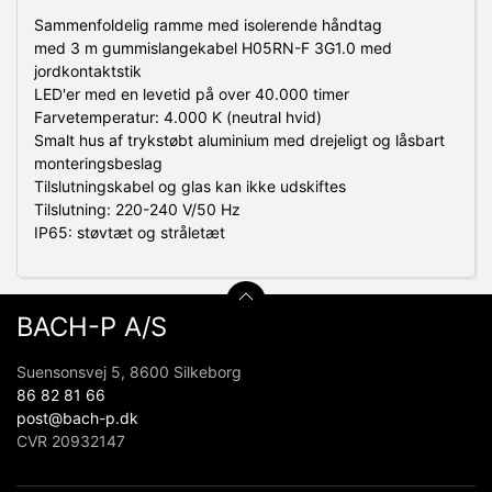
Sammenfoldelig ramme med isolerende håndtag
med 3 m gummislangekabel H05RN-F 3G1.0 med
jordkontaktstik
LED'er med en levetid på over 40.000 timer
Farvetemperatur: 4.000 K (neutral hvid)
Smalt hus af trykstøbt aluminium med drejeligt og låsbart
monteringsbeslag
Tilslutningskabel og glas kan ikke udskiftes
Tilslutning: 220-240 V/50 Hz
IP65: støvtæt og stråletæt
BACH-P A/S
Suensonsvej 5, 8600 Silkeborg
86 82 81 66
post@bach-p.dk
CVR 20932147