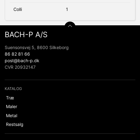
Colli
1
BACH-P A/S
Suensonsvej 5, 8600 Silkeborg
86 82 81 66
post@bach-p.dk
CVR 20932147
KATALOG
Træ
Maler
Metal
Restsalg