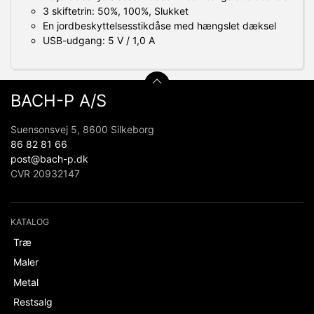
3 skiftetrin: 50%, 100%, Slukket
En jordbeskyttelsesstikdåse med hængslet dæksel
USB-udgang: 5 V / 1,0 A
BACH-P A/S
Suensonsvej 5, 8600 Silkeborg
86 82 81 66
post@bach-p.dk
CVR 20932147
KATALOG
Træ
Maler
Metal
Restsalg