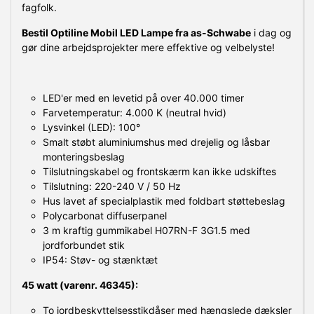
fagfolk.
Bestil Optiline Mobil LED Lampe fra as-Schwabe
i dag og
gør dine arbejdsprojekter mere effektive og velbelyste!
LED'er med en levetid på over 40.000 timer
Farvetemperatur: 4.000 K (neutral hvid)
Lysvinkel (LED): 100°
Smalt støbt aluminiumshus med drejelig og låsbar
monteringsbeslag
Tilslutningskabel og frontskærm kan ikke udskiftes
Tilslutning: 220-240 V / 50 Hz
Hus lavet af specialplastik med foldbart støttebeslag
Polycarbonat diffuserpanel
3 m kraftig gummikabel H07RN-F 3G1.5 med
jordforbundet stik
IP54: Støv- og stænktæt
45 watt (varenr. 46345):
To jordbeskyttelsesstikdåser med hængslede dæksler