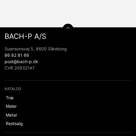
BACH-P A/S
Suensonsvej 5, 8600 Silkeborg
86 82 81 66
post@bach-p.dk
CVR 20932147
KATALOG
Træ
Maler
Metal
Restsalg