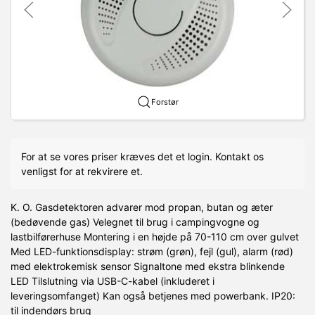
Forstør
For at se vores priser kræves det et login. Kontakt os
venligst for at rekvirere et.
K. O. Gasdetektoren advarer mod propan, butan og æter
(bedøvende gas) Velegnet til brug i campingvogne og
lastbilførerhuse Montering i en højde på 70-110 cm over gulvet
Med LED-funktionsdisplay: strøm (grøn), fejl (gul), alarm (rød)
med elektrokemisk sensor Signaltone med ekstra blinkende
LED Tilslutning via USB-C-kabel (inkluderet i
leveringsomfanget) Kan også betjenes med powerbank. IP20:
til indendørs brug