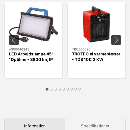
AS00046345
TRO000090
LED Arbejdslampe 45"
TROTEC el varmeblæser
"Optiline - 3800 lm, IP
- TDS 10C 2 KW
54
Information
Specifikationer