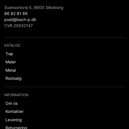
Suensonsvej 5, 8600 Silkeborg
86 82 81 66
post@bach-p.dk
CVR 20932147
KATALOG
Træ
Maler
Metal
Restsalg
INFORMATION
Om os
Kontakter
Levering
Returnering