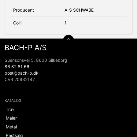
Producent
A-S SCHWABE
Colli
1
BACH-P A/S
Suensonsvej 5, 8600 Silkeborg
86 82 81 66
post@bach-p.dk
CVR 20932147
KATALOG
Træ
Maler
Metal
Restsalg