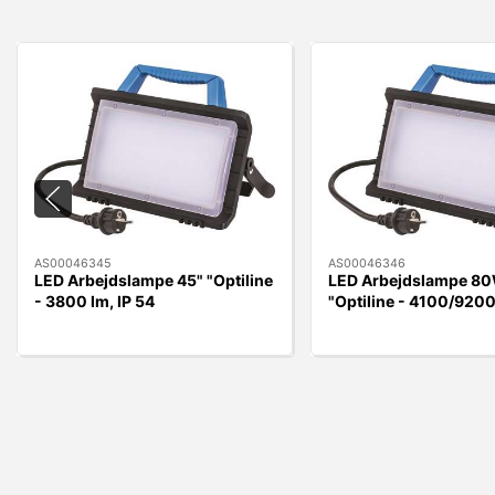
AS00046345
AS00046346
LED Arbejdslampe 45" "Optiline
LED Arbejdslampe 8
- 3800 lm, IP 54
"Optiline - 4100/920
IP54