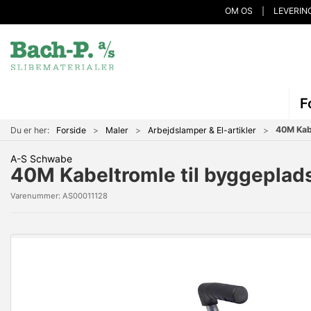
OM OS
LEVERIN
F
40M Kabe
Du er her:
Forside
Maler
Arbejdslamper & El-artikler
A-S Schwabe
40M Kabeltromle til byggeplads
Varenummer:
AS00011128