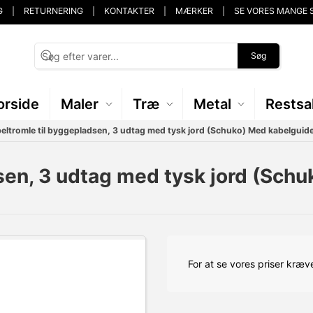
G
RETURNERING
KONTAKTER
MÆRKER
SE VORES MANGE 
Søg
orside
Maler
Træ
Metal
Restsa
ltromle til byggepladsen, 3 udtag med tysk jord (Schuko) Med kabelguide
en, 3 udtag med tysk jord (Schu
For at se vores priser kræve