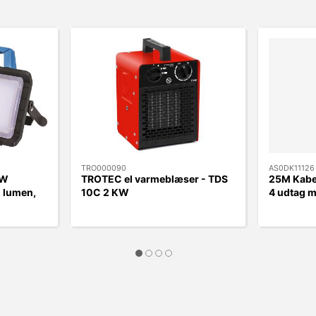
TRO000090
AS0DK11126
0W
TROTEC el varmeblæser - TDS
25M Kabel
0 lumen,
10C 2 KW
4 udtag 
kabelgui