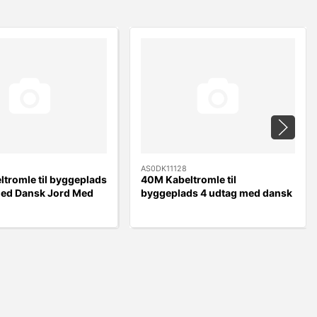
AS0DK11128
tromle til byggeplads
40M Kabeltromle til
med Dansk Jord Med
byggeplads 4 udtag med dansk
der
jord Med kabelguider