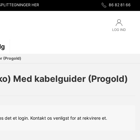
SPLITTEGNINGER HER
86 82 81 66
LOG IND
lg
r (Progold)
ko) Med kabelguider (Progold)
s det et login. Kontakt os venligst for at rekvirere et.