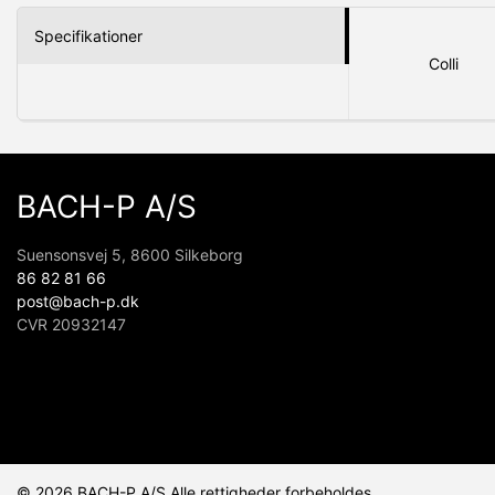
Specifikationer
Colli
BACH-P A/S
Suensonsvej 5, 8600 Silkeborg
86 82 81 66
post@bach-p.dk
CVR 20932147
© 2026 BACH-P A/S Alle rettigheder forbeholdes