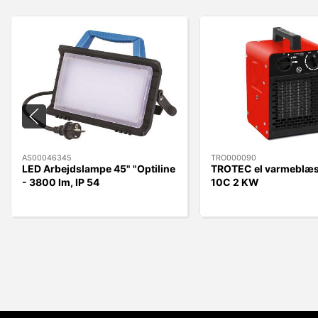
AS00046345
TRO000090
LED Arbejdslampe 45" "Optiline
TROTEC el varmeblæs
- 3800 lm, IP 54
10C 2 KW