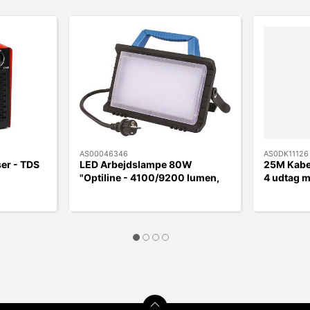
AS00046346
AS0DK11126
er - TDS
LED Arbejdslampe 80W
25M Kabel
"Optiline - 4100/9200 lumen,
4 udtag 
IP54
kabelgui