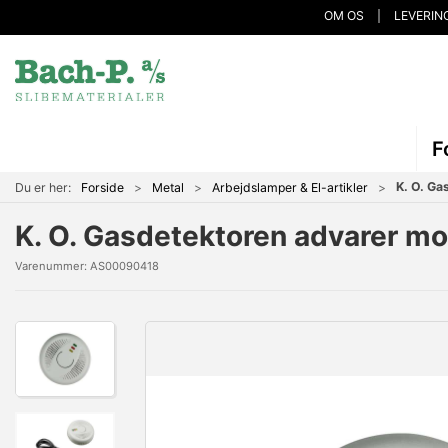
OM OS
LEVERIN
F
K. O. Ga
Du er her:
Forside
Metal
Arbejdslamper & El-artikler
K. O. Gasdetektoren advarer m
Varenummer:
AS00090418