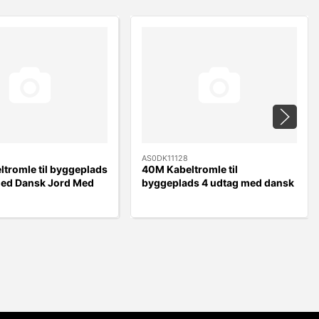
AS0DK11128
tromle til byggeplads
40M Kabeltromle til
med Dansk Jord Med
byggeplads 4 udtag med dansk
der
jord Med kabelguider