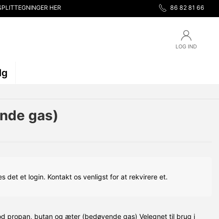
SPLITTEGNINGER HER
86 82 81 66
LOG IND
lg
ende gas)
s det et login. Kontakt os venligst for at rekvirere et.
d propan, butan og æter (bedøvende gas) Velegnet til brug i