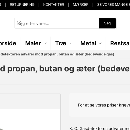
G
RETURNERING
KONTAKTER
MÆRKER
SE VORES MANGE 
Søg
orside
Maler
Træ
Metal
Restsa
sdetektoren advarer mod propan, butan og æter (bedøvende gas)
od propan, butan og æter (bedøv
For at se vores priser kræve
K. O. Gasdetektoren advarer mo