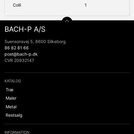
Colli
1
BACH-P A/S
Suensonsvej 5, 8600 Silkeborg
86 82 81 66
post@bach-p.dk
CVR 20932147
KATALOG
Træ
Maler
Metal
Restsalg
INFORMATION